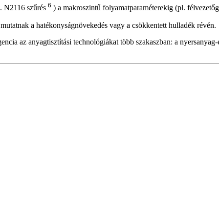
6
pl. N2116 szűrés
) a makroszintű folyamatparaméterekig (pl. félvezető
mutatnak a hatékonyságnövekedés vagy a csökkentett hulladék révén.
ligencia az anyagtisztítási technológiákat több szakaszban: a nyersanyag