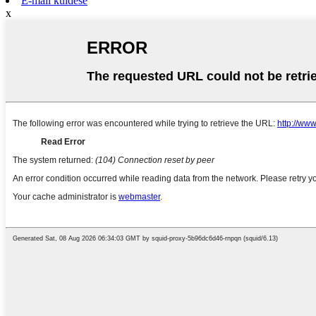
E-mail küldése
x