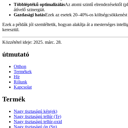
Többléptékű optimalizálás
Az atomi szintű elrendezésektől (
átívelő szinergiát.
Gazdasági hatás
Ezek az esetek 20–40%-os költségcsökkenést 
Ezek a példák jól szemléltetik, hogyan alakítja át a mesterséges intel
keresztül.
Közzététel ideje: 2025. márc. 28.
útmutató
Otthon
Termékek
Hír
Rólunk
Kapcsolat
Termék
Nagy tisztaságú kén(ek)
Nagy tisztaságú tellúr (Te)
Nagy tisztaságú tellúr-oxid
Nagy tisztaságú ón (Sn)