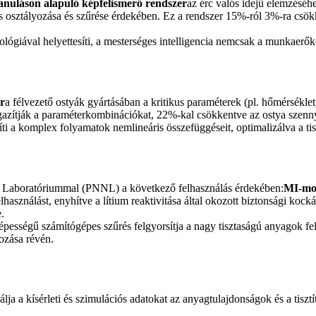
anuláson alapuló képfelismerő rendszer
az érc valós idejű elemzéséhe
gyors osztályozása és szűrése érdekében. Ez a rendszer 15%-ról 3%-ra c
ológiával helyettesíti, a mesterséges intelligencia nemcsak a munkaerőkö
er
a félvezető ostyák gyártásában a kritikus paraméterek (pl. hőmérsékl
gazítják a paraméterkombinációkat, 22%-kal csökkentve az ostya szenn
zíti a komplex folyamatok nemlineáris összefüggéseit, optimalizálva a ti
 Laboratóriummal (PNNL) a következő felhasználás érdekében:
MI-mo
használást, enyhítve a lítium reaktivitása által okozott biztonsági kockáz
.
őképességű számítógépes szűrés felgyorsítja a nagy tisztaságú anyagok fe
ozása révén.
grálja a kísérleti és szimulációs adatokat az anyagtulajdonságok és a tis