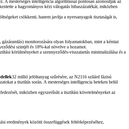
z. A mesterséges intelligencia algoritmusai pontosan azonosítják az
sökkentette a hagyományos kézi válogatás hibaszázalékát, miközben
ltségeket csökkenti, hanem javítja a nyersanyagok tisztaságát is,
et, gázáramlás) monitorozására olyan folyamatokban, mint a kémiai
yeződési szintjét és 18%-kal növelve a hozamot.
sztítási körülményeket a szennyeződés-visszatartás minimalizálása és a
dellek
32 millió jelöltanyag szűrésére, az N2116 szilárd fázisú
atokat a tisztítás során. A mesterséges intelligencia heteken belül
lfedezését, miközben egyszerűsíti a tisztítási követelményeket az
ztítási eredmények közötti összefüggések feltérképezéséhez,