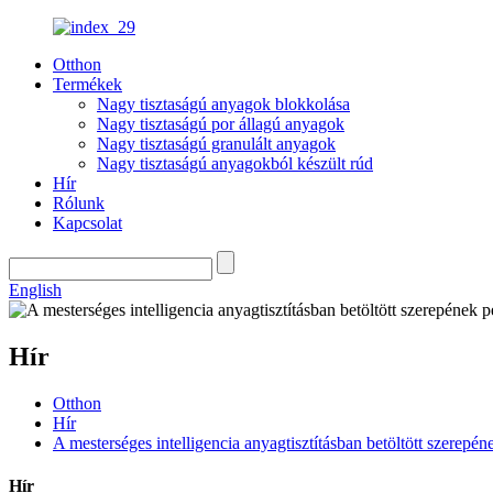
Otthon
Termékek
Nagy tisztaságú anyagok blokkolása
Nagy tisztaságú por állagú anyagok
Nagy tisztaságú granulált anyagok
Nagy tisztaságú anyagokból készült rúd
Hír
Rólunk
Kapcsolat
English
Hír
Otthon
Hír
A mesterséges intelligencia anyagtisztításban betöltött szerepén
Hír