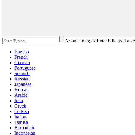
Nyomja meg az Enter billentyűt a ke
English
French
German
Portuguese
Spanish
Russian
Japanese
Korean
Arabic
Irish
Greek
Turkish
Italian
Danish
Romanian
Indonesian