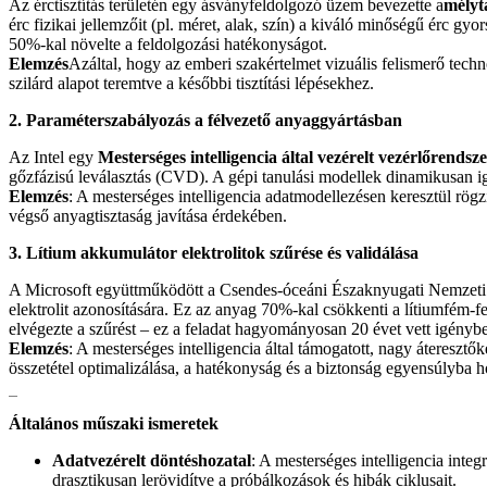
Az érctisztítás területén egy ásványfeldolgozó üzem bevezette a
mélyt
érc fizikai jellemzőit (pl. méret, alak, szín) a kiváló minőségű érc 
50%-kal növelte a feldolgozási hatékonyságot.
Elemzés
Azáltal, hogy az emberi szakértelmet vizuális felismerő techn
szilárd alapot teremtve a későbbi tisztítási lépésekhez.
2. ‌Paraméterszabályozás a félvezető anyaggyártásban‌
Az Intel egy ‌
Mesterséges intelligencia által vezérelt vezérlőrendsz
gőzfázisú leválasztás (CVD). A gépi tanulási modellek dinamikusan i
Elemzés
‌: A mesterséges intelligencia adatmodellezésen keresztül rög
végső anyagtisztaság javítása érdekében.
3. Lítium akkumulátor elektrolitok szűrése és validálása
A Microsoft együttműködött a Csendes-óceáni Északnyugati Nemzeti
elektrolit azonosítására. Ez az anyag 70%-kal csökkenti a lítiumfém-fel
elvégezte a szűrést – ez a feladat hagyományosan 20 évet vett igénybe
Elemzés
‌: A mesterséges intelligencia által támogatott, nagy átereszt
összetétel optimalizálása, a hatékonyság és a biztonság egyensúlyba h
Általános műszaki ismeretek
Adatvezérelt döntéshozatal
‌: A mesterséges intelligencia inte
drasztikusan lerövidítve a próbálkozások és hibák ciklusait.