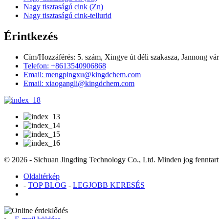
Nagy tisztaságú cink (Zn)
Nagy tisztaságú cink-tellurid
Érintkezés
Cím/Hozzáférés: 5. szám, Xingye út déli szakasza, Jannong vá
Telefon: +8613540906868
Email: mengpingxu@kingdchem.com
Email: xiaogangli@kingdchem.com
© 2026 - Sichuan Jingding Technology Co., Ltd. Minden jog fenntart
Oldaltérkép
-
TOP BLOG
-
LEGJOBB KERESÉS